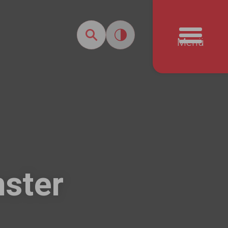
Menü
ster