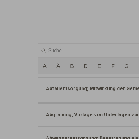
A
Ä
B
D
E
F
G
Abfallentsorgung; Mitwirkung der Gem
Abgrabung; Vorlage von Unterlagen z
Abwasserentsorgung; Beantragung ein