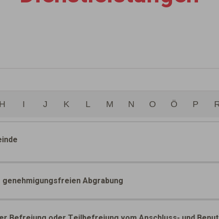
H
I
J
K
L
M
N
O
Ö
P
einde
ur genehmigungsfreien Abgrabung
er Befreiung oder Teilbefreiung vom Anschluss- und Ben