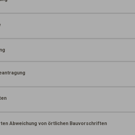
e
ung
eantragung
ten
rten Abweichung von örtlichen Bauvorschriften