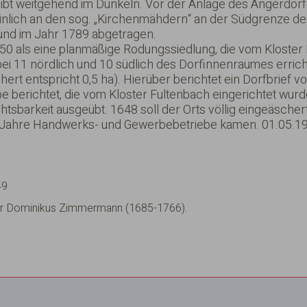
bt weitgehend im Dunkeln. Vor der Anlage des Angerdorfes
inlich an den sog. „Kirchenmähdern“ an der Südgrenze de
und im Jahr 1789 abgetragen.
50 als eine planmäßige Rodungssiedlung, die vom Kloster 
obei 11 nördlich und 10 südlich des Dorfinnenraumes err
hert entspricht 0,5 ha). Hierüber berichtet ein Dorfbrief 
e berichtet, die vom Kloster Fultenbach eingerichtet wur
htsbarkeit ausgeübt. 1648 soll der Orts völlig eingeäsch
er Jahre Handwerks- und Gewerbebetriebe kamen. 01.05.1
49
er Dominikus Zimmermann (1685-1766).