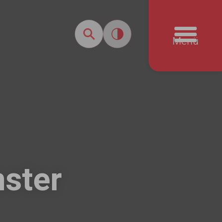
Menü
ster