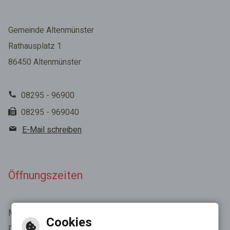
Gemeinde Altenmünster
Rathausplatz 1
86450 Altenmünster
08295 - 96900
08295 - 969040
E-Mail schreiben
Öffnungszeiten
Montag - Freitag 8:00 - 12:00 Uhr
Cookies
Donnerstag 13:30 - 18:30 Uhr